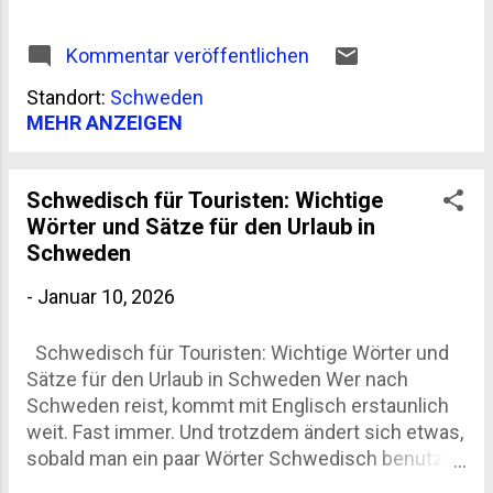
Widerspruch. Schweden verbindet man eher mit
klaren Seen, Kaffee in rauen Mengen und einer
Kommentar veröffentlichen
strengen Alkoholpolitik als mit Weinregalen und
Degustationsnotizen. Und doch hat sich der
Standort:
Schweden
Weinkonsum in Schweden in den letzten
MEHR ANZEIGEN
Jahrzehnten deutlich verändert. Still, fast nordisch
zurückhaltend, aber nachhaltig. Der Wandel hängt
mit mehreren Faktoren zusammen:
Schwedisch für Touristen: Wichtige
gesellschaftliche Liberalisierung, Reisen,
Wörter und Sätze für den Urlaub in
Migration, ein wachsendes kulinarisches
Schweden
Interesse und nicht zuletzt das besondere
-
Januar 10, 2026
schwedische System des Alkoholverkaufs. Wer
verstehen will, wie Wein in Schweden getrunken,
gekauft und bewertet wird, muss genau dort
Schwedisch für Touristen: Wichtige Wörter und
anfangen. Alkoholpolitik als Fundament der
Sätze für den Urlaub in Schweden Wer nach
Weinkultur in Schweden Systembolaget: Mehr als
Schweden reist, kommt mit Englisch erstaunlich
nur ein Geschäft Zentral für den Weinkonsum in
weit. Fast immer. Und trotzdem ändert sich etwas,
Schweden ist das staatliche Ei...
sobald man ein paar Wörter Schwedisch benutzt.
Gespräche werden wärmer, Antworten