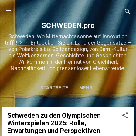
Direkt zum Hauptbereich
SCHWEDEN.pro
Schweden: Wo Mitternachtssonne auf Innovation
trifft! 🇸🇪 Entdecken Sie ein Land der Gegensätze –
von Polarkreis bis Spitzendesign, von Sami-Kultur
bis Weltkonzernen. Geschichte und Geschichten.
Willkommen in der Heimat von Gleichheit,
Nachhaltigkeit und grenzenloser Lebensfreude!
STARTSEITE
MEHR…
Schweden zu den Olympischen
P
Winterspielen 2026: Rolle,
o
Erwartungen und Perspektiven