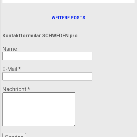
ein breites Spektrum. In diesem Artikel nehmen
wir dich mit auf eine Reise durch die wichtigsten
WEITERE POSTS
Messen 2026 in Schweden: Termine, Themen,
Orte, Relevanz. Am Ende findest du persönliche
Kontaktformular SCHWEDEN.pro
Einschätzungen und eine FAQ-Sektion, falls du
planst, selbst hinzufahren oder auszustellen. 1.
Name
Überblick: Messeschwerpunkt und Bedeutung
Schweden hat eine gut ausgebaute Messe-
Infrastruktur, insbesondere in Städten wie
E-Mail
*
Stockholm, Göteborg (Gothenburg) und
Jönköping. Ein wichtiger Veranstaltungsort ist
Elmia...
Nachricht
*